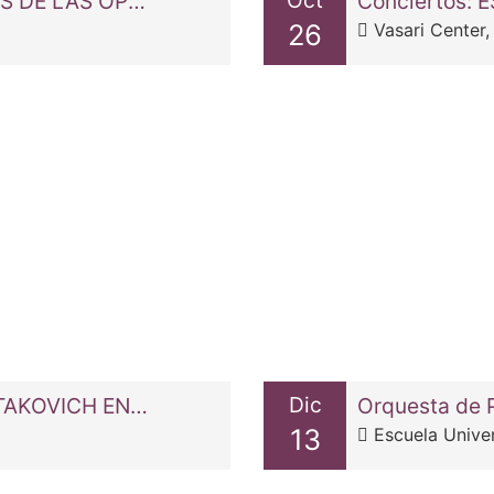
Oct
Concierto Inaugural: MOZART, LAS ARIAS DE LAS ÓPERAS ITALIANAS
Conciertos:
26
Vasari Center,
Dic
Concierto extraordinario: DSCH SCHOSTAKOVICH ENSEMBLE
Orquesta de 
13
Escuela Univers