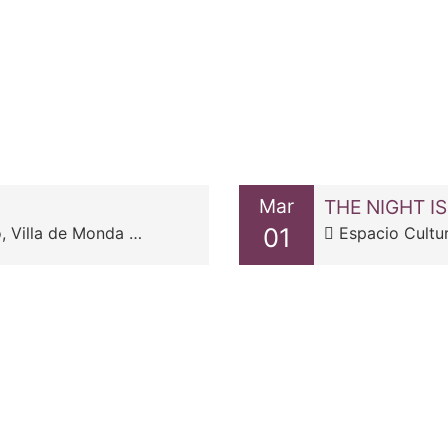
Mar
THE NIGHT IS
01
 Monda – Av. de Guaro
Espacio Cultur