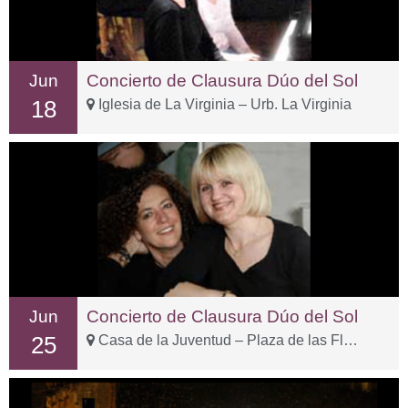
Jun
Concierto de Clausura Dúo del Sol
18
Iglesia de La Virginia – Urb. La Virginia
Jun
Concierto de Clausura Dúo del Sol
25
Casa de la Juventud – Plaza de las Flores, 15