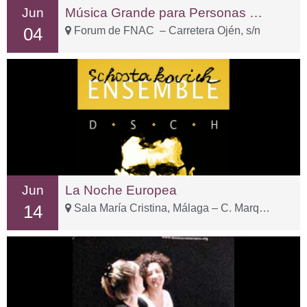
Jun
Música Grande para Personas Pequeñas
04
Forum de FNAC – Carretera Ojén, s/n
Jun
La Noche Europea
14
Sala María Cristina, Málaga – C. Marqués de Valdecañas, 2, Distrito Centro