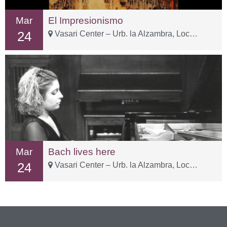
Mar
El Impresionismo
24
Vasari Center – Urb. la Alzambra, Local 3-1
Mar
Bach lives here
24
Vasari Center – Urb. la Alzambra, Local 3-1