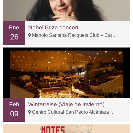
Ene
Nobel Prize concert
26
Manolo Santana Racquets Club – Carr. Istán, km 2
Feb
Winterreise (Viaje de invierno)
09
Centro Cultural San Pedro Alcántara – C. Sp Tolox, 3