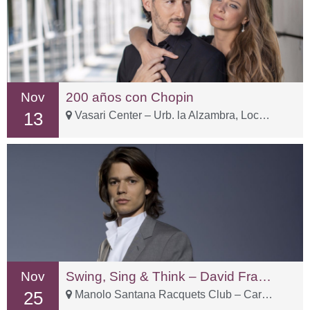
Nov
200 años con Chopin
13
Vasari Center – Urb. la Alzambra, Local 3-1
Nov
Swing, Sing & Think – David Fray & Bach
25
Manolo Santana Racquets Club – Carr. Istán, km 2