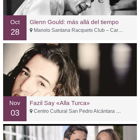
Oct
Glenn Gould: más allá del tiempo
28
Manolo Santana Racquets Club – Carr. Istán, km 2
Nov
Fazil Say «Alla Turca»
03
Centro Cultural San Pedro Alcántara – C. Sp Tolox, 3