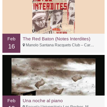
Feb
The Red Baton (Notes Interdites)
16
Manolo Santana Racquets Club – Carr. Istán, km 2
Feb
Una noche al piano
Escuela Universitaria Les Roches, Marbella – Carr. Istán, Km. 1