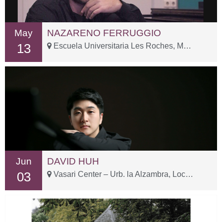
May
NAZARENO FERRUGGIO
13
Escuela Universitaria Les Roches, Marbella – Carr. Istán, Km. 1
Jun
DAVID HUH
03
Vasari Center – Urb. la Alzambra, Local 3-1