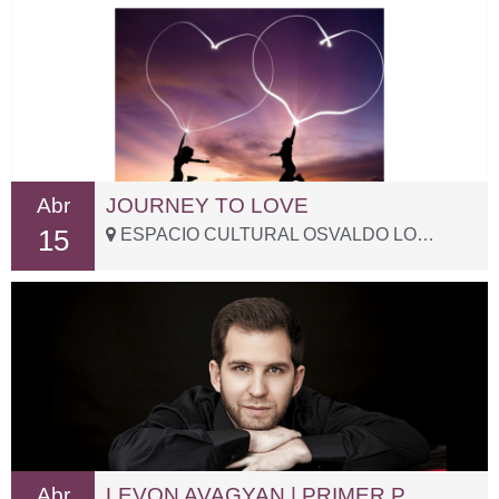
Abr
JOURNEY TO LOVE
15
ESPACIO CULTURAL OSVALDO LOBALZO, Sotogrande – Pje. San Lorenzo, s/n
Abr
LEVON AVAGYAN | PRIMER PREMIO «MARÍA CANALS»