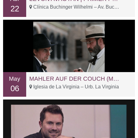
22
Clínica Buchinger Wilhelmi – Av. Buchinger, 15
May
MAHLER AUF DER COUCH (MAHLER EN EL DIVÁN)
06
Iglesia de La Virginia – Urb. La Virginia