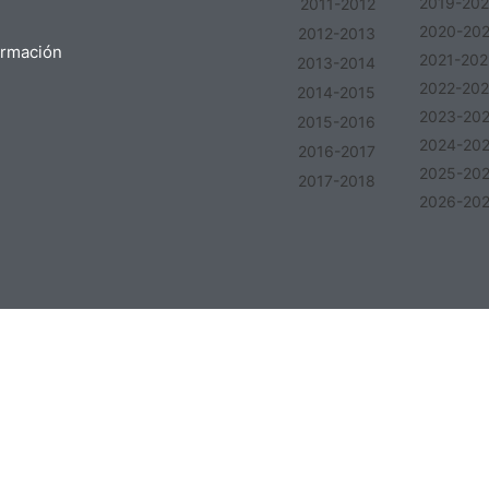
2019-20
2011-2012
2020-20
2012-2013
ormación
2021-202
2013-2014
2022-20
2014-2015
2023-20
2015-2016
2024-20
2016-2017
2025-20
2017-2018
2026-20