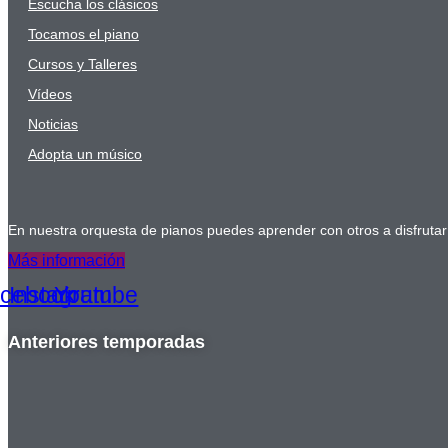
Escucha los clásicos
Tocamos el piano
Cursos y Talleres
Vídeos
Noticias
Adopta un músico
En nuestra orquesta de pianos puedes aprender con otros a disfruta
Más información
cebook
Instagram
Youtube
Anteriores temporadas