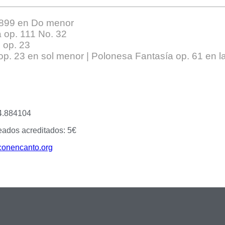
899 en Do menor
op. 111 No. 32
op. 23
 23 en sol menor | Polonesa Fantasía op. 61 en l
-4.884104
eados acreditados: 5€
onencanto.org