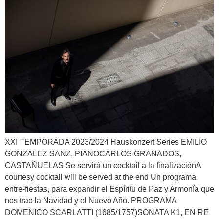
XXI TEMPORADA 2023/2024 Hauskonzert Series EMILIO
GONZALEZ SANZ, PIANOCARLOS GRANADOS,
CASTAÑUELAS Se servirá un cocktail a la finalizaciónA
courtesy cocktail will be served at the end Un programa
entre-fiestas, para expandir el Espíritu de Paz y Armonía que
nos trae la Navidad y el Nuevo Año. PROGRAMA
DOMENICO SCARLATTI (1685/1757)SONATA K1, EN RE