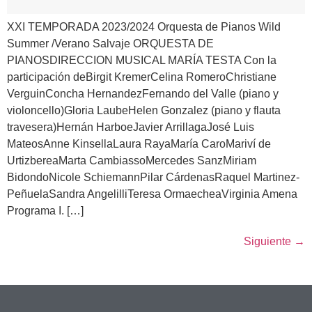
XXI TEMPORADA 2023/2024 Orquesta de Pianos Wild
Summer /Verano Salvaje ORQUESTA DE
PIANOSDIRECCION MUSICAL MARÍA TESTA Con la
participación deBirgit KremerCelina RomeroChristiane
VerguinConcha HernandezFernando del Valle (piano y
violoncello)Gloria LaubeHelen Gonzalez (piano y flauta
travesera)Hernán HarboeJavier ArrillagaJosé Luis
MateosAnne KinsellaLaura RayaMaría CaroMariví de
UrtizbereaMarta CambiassoMercedes SanzMiriam
BidondoNicole SchiemannPilar CárdenasRaquel Martinez-
PeñuelaSandra AngelilliTeresa OrmaecheaVirginia Amena
Programa I. […]
Siguiente
→