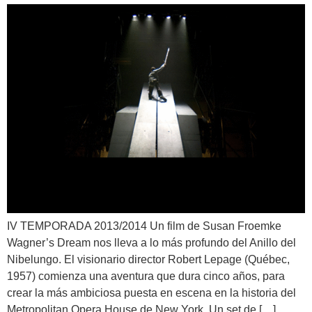
IV TEMPORADA 2013/2014 Un film de Susan Froemke
Wagner’s Dream nos lleva a lo más profundo del Anillo del
Nibelungo. El visionario director Robert Lepage (Québec,
1957) comienza una aventura que dura cinco años, para
crear la más ambiciosa puesta en escena en la historia del
Metropolitan Opera House de New York. Un set de […]