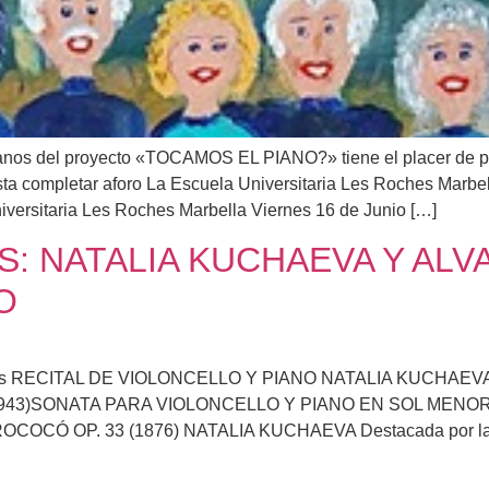
s del proyecto «TOCAMOS EL PIANO?» tiene el placer de pre
pletar aforo La Escuela Universitaria Les Roches Marbella o
versitaria Les Roches Marbella Viernes 16 de Junio […]
: NATALIA KUCHAEVA Y ALV
O
ries RECITAL DE VIOLONCELLO Y PIANO NATALIA KUCHAE
3)SONATA PARA VIOLONCELLO Y PIANO EN SOL MENOR, O
Ó OP. 33 (1876) NATALIA KUCHAEVA Destacada por la críti