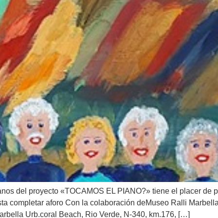
s del proyecto «TOCAMOS EL PIANO?» tiene el placer de pre
ompletar aforo Con la colaboración deMuseo Ralli MarbellaE
rbella Urb.coral Beach, Rio Verde, N-340, km.176, […]