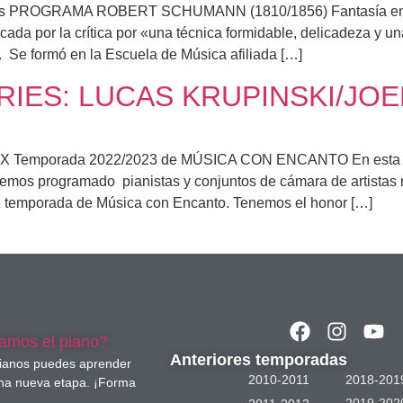
es PROGRAMA ROBERT SCHUMANN (1810/1856) Fantasía en 
por la crítica por «una técnica formidable, delicadeza y una 
Se formó en la Escuela de Música afiliada […]
IES: LUCAS KRUPINSKI/JO
X Temporada 2022/2023 de MÚSICA CON ENCANTO En esta n
 hemos programado pianistas y conjuntos de cámara de artistas n
 temporada de Música con Encanto. Tenemos el honor […]
amos el piano?
Anteriores temporadas
pianos puedes aprender
2010-2011
2018-201
 una nueva etapa. ¡Forma
2019-202