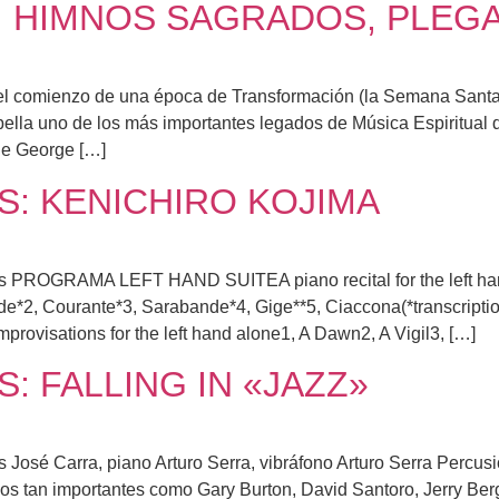
 HIMNOS SAGRADOS, PLEGA
mienzo de una época de Transformación (la Semana Santa cat
lla uno de los más importantes legados de Música Espiritual d
de George […]
: KENICHIRO KOJIMA
ROGRAMA LEFT HAND SUITEA piano recital for the left hand
de*2, Courante*3, Sarabande*4, Gige**5, Ciaccona(*transcription
rovisations for the left hand alone1, A Dawn2, A Vigil3, […]
: FALLING IN «JAZZ»
 Carra, piano Arturo Serra, vibráfono Arturo Serra Percusioni
s tan importantes como Gary Burton, David Santoro, Jerry Berg