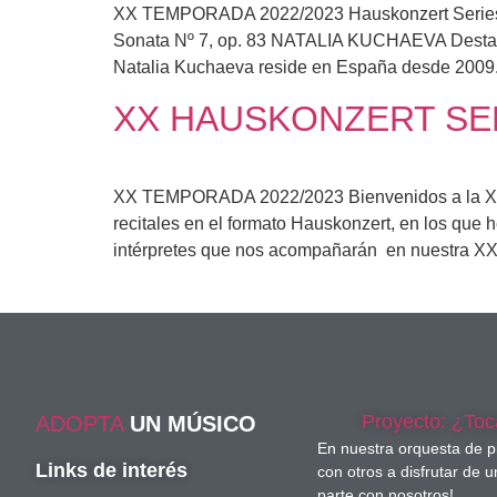
XX TEMPORADA 2022/2023 Hauskonzert Seri
Sonata Nº 7, op. 83 NATALIA KUCHAEVA Destacada 
Natalia Kuchaeva reside en España desde 2009. 
XX HAUSKONZERT SER
XX TEMPORADA 2022/2023 Bienvenidos a la X
recitales en el formato Hauskonzert, en los que
intérpretes que nos acompañarán en nuestra XX
Proyecto: ¿Toc
ADOPTA
UN MÚSICO
En nuestra orquesta de 
Links de interés
con otros a disfrutar de
parte con nosotros!