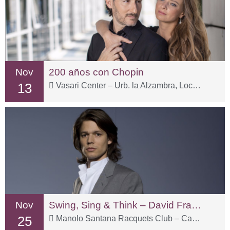
Nov
200 años con Chopin
13
Vasari Center – Urb. la Alzambra, Local 3-1
Nov
Swing, Sing & Think – David Fray & Bach
25
Manolo Santana Racquets Club – Carr. Istán, km 2