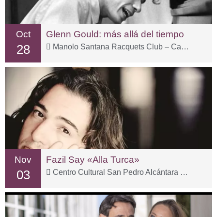
Oct
Glenn Gould: más allá del tiempo
28
Manolo Santana Racquets Club – Carr. Istán, km 2
Nov
Fazil Say «Alla Turca»
03
Centro Cultural San Pedro Alcántara – C. Sp Tolox, 3