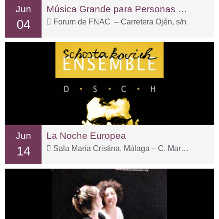
Jun
Música Grande para Personas Pequeñas
04
Forum de FNAC – Carretera Ojén, s/n
Jun
La Noche Europea
14
Sala María Cristina, Málaga – C. Marqués de Valdecañas, 2, Distrito Centro