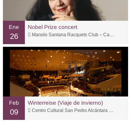
Ene
Nobel Prize concert
26
Manolo Santana Racquets Club – Carr. Istán, km 2
Feb
Winterreise (Viaje de invierno)
09
Centro Cultural San Pedro Alcántara – C. Sp Tolox, 3