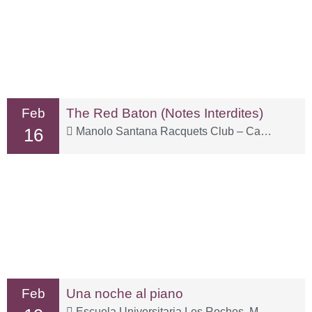
Feb
The Red Baton (Notes Interdites)
16
Manolo Santana Racquets Club – Carr. Istán, km 2
Feb
Una noche al piano
Escuela Universitaria Les Roches, Marbella – Carr. Istán, Km. 1